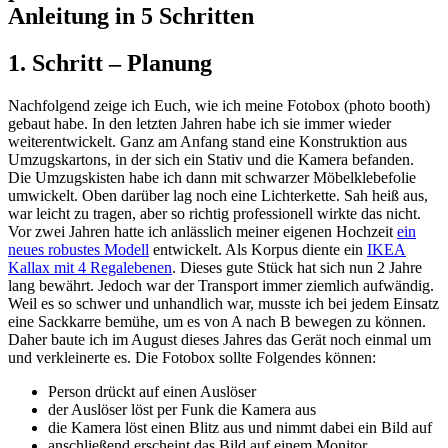
Anleitung in 5 Schritten
1. Schritt – Planung
Nachfolgend zeige ich Euch, wie ich meine Fotobox (photo booth)
gebaut habe. In den letzten Jahren habe ich sie immer wieder
weiterentwickelt. Ganz am Anfang stand eine Konstruktion aus
Umzugskartons, in der sich ein Stativ und die Kamera befanden.
Die Umzugskisten habe ich dann mit schwarzer Möbelklebefolie
umwickelt. Oben darüber lag noch eine Lichterkette. Sah heiß aus,
war leicht zu tragen, aber so richtig professionell wirkte das nicht.
Vor zwei Jahren hatte ich anlässlich meiner eigenen Hochzeit
ein
neues robustes Modell
entwickelt. Als Korpus diente ein
IKEA
Kallax mit 4 Regalebenen
. Dieses gute Stück hat sich nun 2 Jahre
lang bewährt. Jedoch war der Transport immer ziemlich aufwändig.
Weil es so schwer und unhandlich war, musste ich bei jedem Einsatz
eine Sackkarre bemühe, um es von A nach B bewegen zu können.
Daher baute ich im August dieses Jahres das Gerät noch einmal um
und verkleinerte es. Die Fotobox sollte Folgendes können:
Person drückt auf einen Auslöser
der Auslöser löst per Funk die Kamera aus
die Kamera löst einen Blitz aus und nimmt dabei ein Bild auf
anschließend erscheint das Bild auf einem Monitor