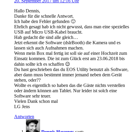
20. September 2017 um 12:16 Uhr
Hallo Dennis,
Danke für die schnelle Antwort.
Ich habe den Fehler gefunden 🙂
Ehrlich gesagt hab ich nicht gewusst, dass man eine spezielles
USB auf Micro USB-Kabel braucht.
Hab gedacht die sind alle gleich…
Jetzt erkennt die Software (dslrBooth) die Kamera und es
lassen sich auch Aufnahmen machen.
Wenn mein Box mal fertig ist soll sie auf einer Hochzeit zum
Einsatz kommen. Die ist zum Glück erst am 23.06.2018 bis
dahin sollte ich es schaffen 😉
Du hast geschrieben das du EOS Utility benutzt als Software,
aber dann muss bestimmt immer jemand neben dem Gerät
stehen, oder??
Wollte es eigentlich so haben das die Gäste nichts verstellen
oder ändern können am Tablet. Nur leider ist solch eine
Software sehr teuer.
Vielen Dank schon mal
LG Jens
Antworten
Dennis Hayungs
sagt: