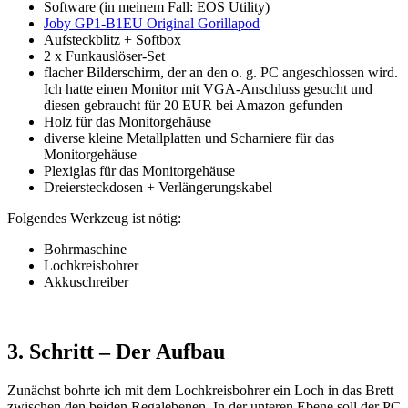
Software (in meinem Fall: EOS Utility)
Joby GP1-B1EU Original Gorillapod
Aufsteckblitz + Softbox
2 x Funkauslöser-Set
flacher Bilderschirm, der an den o. g. PC angeschlossen wird.
Ich hatte einen Monitor mit VGA-Anschluss gesucht und
diesen gebraucht für 20 EUR bei Amazon gefunden
Holz für das Monitorgehäuse
diverse kleine Metallplatten und Scharniere für das
Monitorgehäuse
Plexiglas für das Monitorgehäuse
Dreiersteckdosen + Verlängerungskabel
Folgendes Werkzeug ist nötig:
Bohrmaschine
Lochkreisbohrer
Akkuschreiber
3. Schritt – Der Aufbau
Zunächst bohrte ich mit dem Lochkreisbohrer ein Loch in das Brett
zwischen den beiden Regalebenen. In der unteren Ebene soll der PC