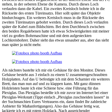
stehen, in der oeberen Ebene die Kamera. Durch dieses Loch
verlaufen dann die Kabel. Ein zweites Kreisloch bohrte ich in die
Rückseite des ersten Türeinsatzs. Hier sollt später das Objektiv
hindurchragen. Ein weiteres Kreisloch muss in die Rückseite des
zweiten Türeinsatzes gebohrt werden. Durch dieses Loch verlaufen
später die Kabel zum Bildschirm. Bei dem Durchbruch zwischen
den beiden Regalebenen hatte ich etwas Schwierigkeiten mit meiner
viel zu großen Bohrmaschine und mit dem aufgesteckten
Lochkreisbohrer. Daher sieht das etwas unsauber aus, aber das sieht
man später ja nicht mehr.
Als nächstes bastelte ich mir ein Gehäuse für den Monitor. Dieses
Gehäuse besteht aus 3 einfach zu einem U zusammengeschraubten
Holzplatten. Auf das U befestigte ich mit dem Scharnier ein weiteres
Brett, das man nun auf und zu klappen kann. Mit ganz dünnen
Holzleisten baute ich eine Schiene bzw. eine Führung für das
Plexiglas. Das Plexiglas bestellte ich mir zuvor im Internet bei einer
Plexiglas-Werkstatt (Tippt einfach „Plexiglas zuschneiden lassen“ in
der Suchmaschien Eures Vertrauens ein, dann findet Ihr zahlreiche
Anbieter für Maßanfertigungen). Also das Gehäuse fertig war,
lackierte ich es mit rotem Holzlack. Nach ausreichender