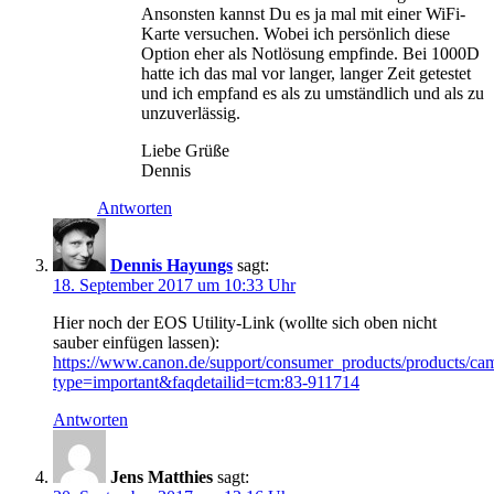
Ansonsten kannst Du es ja mal mit einer WiFi-
Karte versuchen. Wobei ich persönlich diese
Option eher als Notlösung empfinde. Bei 1000D
hatte ich das mal vor langer, langer Zeit getestet
und ich empfand es als zu umständlich und als zu
unzuverlässig.
Liebe Grüße
Dennis
Antworten
Dennis Hayungs
sagt:
18. September 2017 um 10:33 Uhr
Hier noch der EOS Utility-Link (wollte sich oben nicht
sauber einfügen lassen):
https://www.canon.de/support/consumer_products/products/cam
type=important&faqdetailid=tcm:83-911714
Antworten
Jens Matthies
sagt: