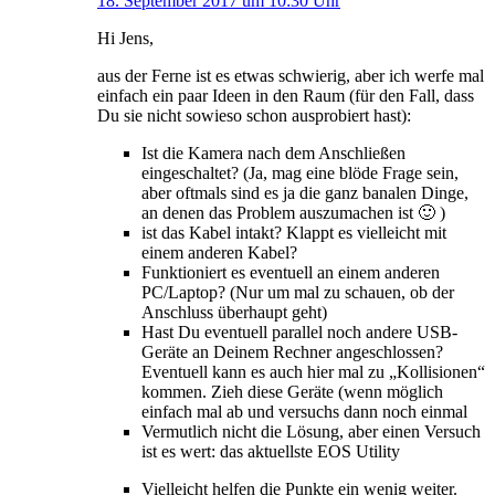
18. September 2017 um 10:30 Uhr
Hi Jens,
aus der Ferne ist es etwas schwierig, aber ich werfe mal
einfach ein paar Ideen in den Raum (für den Fall, dass
Du sie nicht sowieso schon ausprobiert hast):
Ist die Kamera nach dem Anschließen
eingeschaltet? (Ja, mag eine blöde Frage sein,
aber oftmals sind es ja die ganz banalen Dinge,
an denen das Problem auszumachen ist 🙂 )
ist das Kabel intakt? Klappt es vielleicht mit
einem anderen Kabel?
Funktioniert es eventuell an einem anderen
PC/Laptop? (Nur um mal zu schauen, ob der
Anschluss überhaupt geht)
Hast Du eventuell parallel noch andere USB-
Geräte an Deinem Rechner angeschlossen?
Eventuell kann es auch hier mal zu „Kollisionen“
kommen. Zieh diese Geräte (wenn möglich
einfach mal ab und versuchs dann noch einmal
Vermutlich nicht die Lösung, aber einen Versuch
ist es wert: das aktuellste EOS Utility
Vielleicht helfen die Punkte ein wenig weiter.