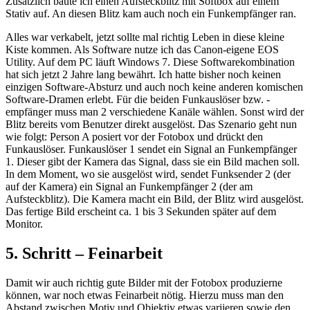
Zusätzlich baute ich einen Aufsteckblitz mit Softbox auf einem
Stativ auf. An diesen Blitz kam auch noch ein Funkempfänger ran.
Alles war verkabelt, jetzt sollte mal richtig Leben in diese kleine
Kiste kommen. Als Software nutze ich das Canon-eigene EOS
Utility. Auf dem PC läuft Windows 7. Diese Softwarekombination
hat sich jetzt 2 Jahre lang bewährt. Ich hatte bisher noch keinen
einzigen Software-Absturz und auch noch keine anderen komischen
Software-Dramen erlebt. Für die beiden Funkauslöser bzw. -
empfänger muss man 2 verschiedene Kanäle wählen. Sonst wird der
Blitz bereits vom Benutzer direkt ausgelöst. Das Szenario geht nun
wie folgt: Person A posiert vor der Fotobox und drückt den
Funkauslöser. Funkauslöser 1 sendet ein Signal an Funkempfänger
1. Dieser gibt der Kamera das Signal, dass sie ein Bild machen soll.
In dem Moment, wo sie ausgelöst wird, sendet Funksender 2 (der
auf der Kamera) ein Signal an Funkempfänger 2 (der am
Aufsteckblitz). Die Kamera macht ein Bild, der Blitz wird ausgelöst.
Das fertige Bild erscheint ca. 1 bis 3 Sekunden später auf dem
Monitor.
5. Schritt – Feinarbeit
Damit wir auch richtig gute Bilder mit der Fotobox produzierne
können, war noch etwas Feinarbeit nötig. Hierzu muss man den
Abstand zwischen Motiv und Objektiv etwas variieren sowie den